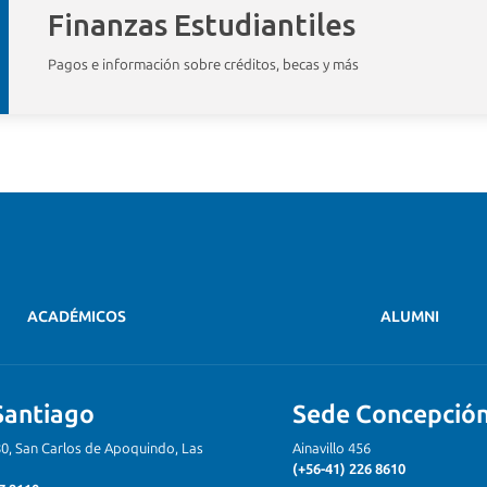
Finanzas Estudiantiles
Solicitudes académicas
Eliminación ext
Pagos e información sobre créditos, becas y más
Programas académicos
Actualiza tus d
Portal de pagos
Certificados
Cobranza Extrajudicial
Beca de Alimen
Crédito con Garantía Estatal
Beneficios Esta
Acreditación Socioeconómica
ACADÉMICOS
ALUMNI
Santiago
Sede Concepció
80, San Carlos de Apoquindo, Las
Ainavillo 456
(+56-41) 226 8610