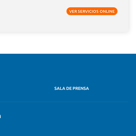
VER SERVICIOS ONLINE
raordinaria
Preguntas Frecuentes
atos
tación (BAES)
Seguro de Escolaridad para el
Responsable Financiero
tales
Solicitudes académicas
SALA DE PRENSA
n